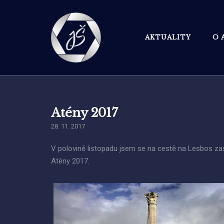
Skip
to
content
AKTUALITY
O 
Atény 2017
28. 11. 2017
V polovině listopadu jsem se na cestě na Lesbos zasta
Atény 2017.