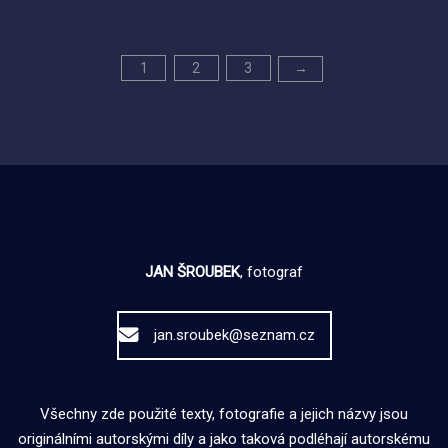
Stránkování
1
2
3
→
příspěvků
JAN ŠROUBEK
, fotograf
jan.sroubek@seznam.cz
Všechny zde použité texty, fotografie a jejich názvy jsou
originálními autorskými díly a jako taková podléhají autorskému