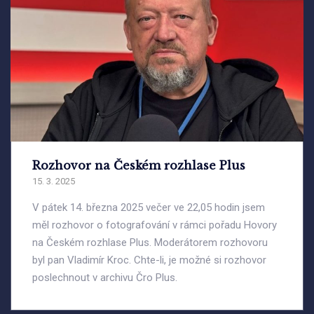
Rozhovor na Českém rozhlase Plus
15. 3. 2025
V pátek 14. března 2025 večer ve 22,05 hodin jsem
měl rozhovor o fotografování v rámci pořadu Hovory
na Českém rozhlase Plus. Moderátorem rozhovoru
byl pan Vladimír Kroc. Chte-li, je možné si rozhovor
poslechnout v archivu Čro Plus.