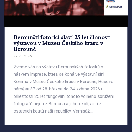
Berounští fotorici slaví 25 let činnosti
výstavou v Muzeu Českého krasu v
Berouně
27. 3. 2026
Zveme vás na výstavu Berounských fotoriků s
názvem Imprese, která se koná ve výstavní síni
Konírna v Muzeu Českého krasu v Berouně, Husovo
náměstí 87 od 28. března do 24. května 2026 u
příležitostí 25 let fungování tohoto volného sdružení
fotografů nejen z Berouna a jeho okolí, ale i z
ostatních koutů naší republiky. Vernisáž,...