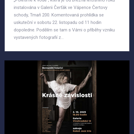
„Poletíme k vodě“, která je od března letošního roku
instalována v Galerii Čerťák ve Vápence Čertovy
schody, Tmaň 200. Komentovaná prohlídka se
uskuteční v sobotu 22. listopadu od 11 hodin
dopoledne. Podělím se tam s Vámi o příběhy vzniku
vystavených fotografií z...