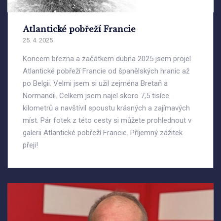
Atlantické pobřeží Francie
25. 4. 2025
Koncem března a začátkem dubna 2025 jsem projel
Atlantické pobřeží Francie od španělských hranic až
po Belgii. Velmi jsem si užil zejména Bretaň a
Normandii. Celkem jsem najel skoro 7,5 tisíce
kilometrů a navštívil spoustu krásných a zajímavých
míst. Pár fotek z této cesty si můžete prohlednout v
galerii Atlantické pobřeží Francie. Příjemný zážitek
přeji!