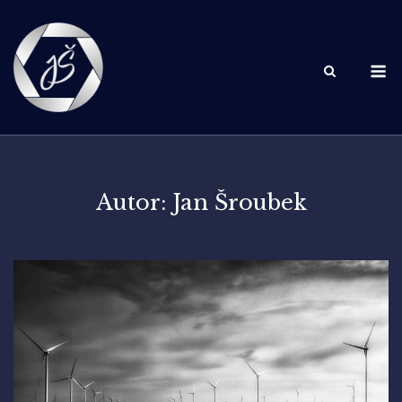
Skip
to
content
M
Autor:
Jan Šroubek