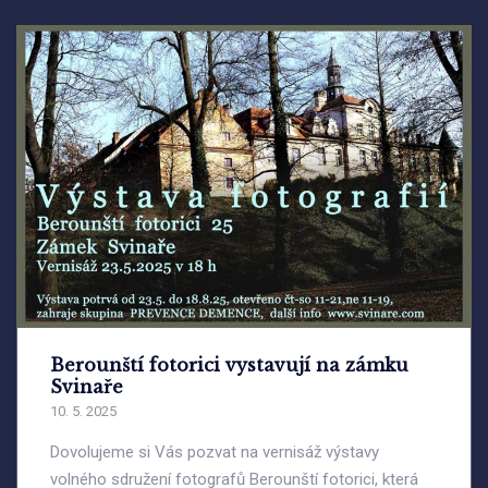
Berounští fotorici vystavují na zámku
Svinaře
10. 5. 2025
Dovolujeme si Vás pozvat na vernisáž výstavy
volného sdružení fotografů Berounští fotorici, která