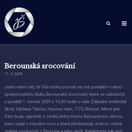
Skip
to
content
M
Berounská srocování
11. 5. 2009
Jsem velmi rád, že Vás mohu pozvat na své povídání v rámci
společenského klubu Berounská srocování, které se uskuteční
v pondělí 1. června 2009 v 19,30 hodin v sále Základní umělecké
školy Václava Talicha, Husovo nám. 77/5, Beroun. Mimo jiné
Vám budu vyprávět o vzniku knihy Homo Berounensis, kterou
jsem vydal v minulém roce a která představuje známé i méně
známé osobnosti z Berouna a jeho okolí. Nahlédnete tak pod