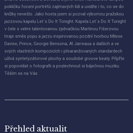
pokličku focení portrétů zajímavých lidí a uvidíte i to, co se do
knížky nevešlo. Jako hosta jsem si pozval výbornou pražskou
jazzovou kapelu Let´s Do It Tonight. Kapela Let´s Do It Tonight
v čele s velmi talentovanou zpěvačkou Martinou Fišerovou
hraje směs popu a jazzu inspirovanou pozdní tvorbou Milese
Davise, Prince, Georgie Bensona, Al Jarreaua a dalších a ve
svých vlastních kompozicích i přearanžovaných standardech
užívá syntetyzátorové plochy a soudobé groove beaty. Přijďte
si popovídat o fotografii a poslechnout si báječnou muziku.
Těším se na Vás.
Přehled aktualit