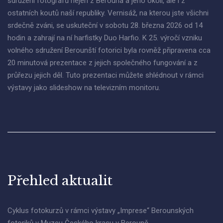
sdružení fotografů nejen z Berouna a jeho okolí, ale i z
ostatních koutů naší republiky. Vernisáž, na kterou jste všichni
srdečně zváni, se uskuteční v sobotu 28. března 2026 od 14
hodin a zahrají na ní harfistky Duo Harfio. K 25. výročí vzniku
volného sdružení Berounští fotorici byla rovněž připravena cca
20 minutová prezentace z jejich společného fungování a z
průřezu jejich děl. Tuto prezentaci můžete shlédnout v rámci
výstavy jako slideshow na televizním monitoru.
Přehled aktualit
Cyklus fotokurzů v rámci výstavy „Imprese“ Berounských