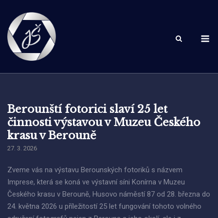
Skip
to
content
M
Berounští fotorici slaví 25 let
činnosti výstavou v Muzeu Českého
krasu v Berouně
27. 3. 2026
Zveme vás na výstavu Berounských fotoriků s názvem
Imprese, která se koná ve výstavní síni Konírna v Muzeu
Českého krasu v Berouně, Husovo náměstí 87 od 28. března do
24. května 2026 u příležitostí 25 let fungování tohoto volného