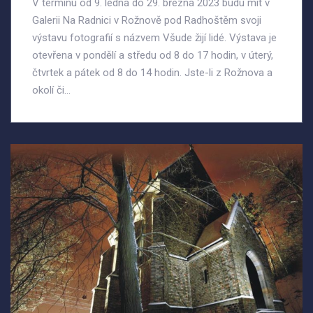
V termínu od 9. ledna do 29. března 2023 budu mít v
Galerii Na Radnici v Rožnově pod Radhoštěm svoji
výstavu fotografií s názvem Všude žijí lidé. Výstava je
otevřena v pondělí a středu od 8 do 17 hodin, v úterý,
čtvrtek a pátek od 8 do 14 hodin. Jste-li z Rožnova a
okolí či...