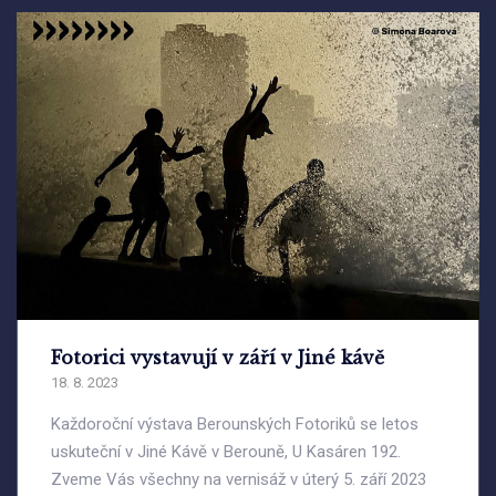
Fotorici vystavují v září v Jiné kávě
18. 8. 2023
Každoroční výstava Berounských Fotoriků se letos
uskuteční v Jiné Kávě v Berouně, U Kasáren 192.
Zveme Vás všechny na vernisáž v úterý 5. září 2023