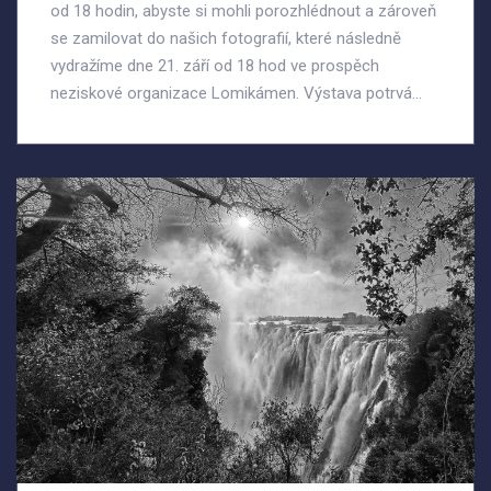
od 18 hodin, abyste si mohli porozhlédnout a zároveň
se zamilovat do našich fotografií, které následně
vydražíme dne 21. září od 18 hod ve prospěch
neziskové organizace Lomikámen. Výstava potrvá...