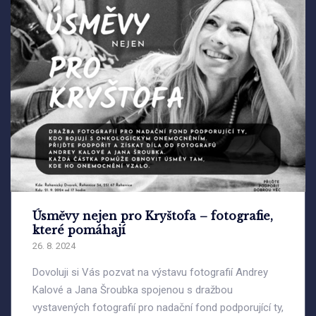
Úsměvy nejen pro Kryštofa – fotografie,
které pomáhají
26. 8. 2024
Dovoluji si Vás pozvat na výstavu fotografií Andrey
Kalové a Jana Šroubka spojenou s dražbou
vystavených fotografií pro nadační fond podporující ty,