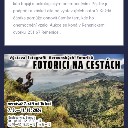
kdo bojují s onkologickým onemocněním. Přijďte ji
podpořit a záskat díla od vystavujících autorů. Každá
částka pomůže obnovit úsměv tam, kde ho
onemocnění vzalo. Aukce se koná v Řehenickém
dvorku, 251 67 Řehenice...