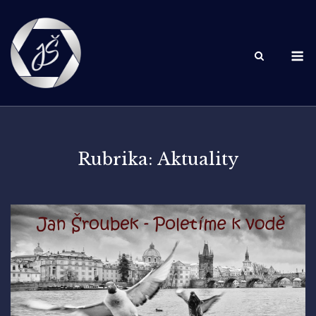
Skip
to
content
M
Rubrika:
Aktuality