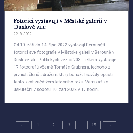
Fotorici vystavují v Městské galerii v
Duslově vile
22. 8. 2022
Od 10. září do 14. října 2022 vystavují Berounští
fotorici své fotografie v Městské galerii v Berouně v
Duslově vile, Politických vězňů 203. Celkem vystavuje
17 fotografů včetně Tomáše Grubnera, jednoho z
prvních členů sdružení, který bohužel navždy opustil
tento svět začátkem letošního roku. Vernisáž se
uskuteční v sobotu 10. září 2022 v 17 hodin,...
Stránkování
1
2
3
15
←
→
…