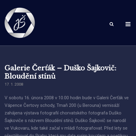
Skip
to
content
M
Galerie Čerťák – Duško Šajkovič:
Bloudění stínů
17. 1. 2008
V sobotu 16. února 2008 v 10.00 hodin bude v Galerii Čerťák ve
Vápence Čertovy schody, Tmaň 200 (u Berouna) vernisáží
zahájena výstava fotografií chorvatského fotografa Duško
Šajkoviče s názvem Bloudění stínů. Duško Šajkovič se narodil
ve Vukovaru, kde také začal v mládí fotografovat. Před lety se
přestěhoval do Prahy, která mu dala svým kouzlem a poetikou