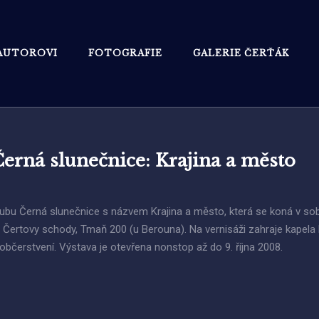
AUTOROVI
FOTOGRAFIE
GALERIE ČERŤÁK
Černá slunečnice: Krajina a město
lubu Černá slunečnice s názvem Krajina a město, která se koná v so
e Čertovy schody, Tmaň 200 (u Berouna). Na vernisáži zahraje kapela 
bčerstvení. Výstava je otevřena nonstop až do 9. října 2008.