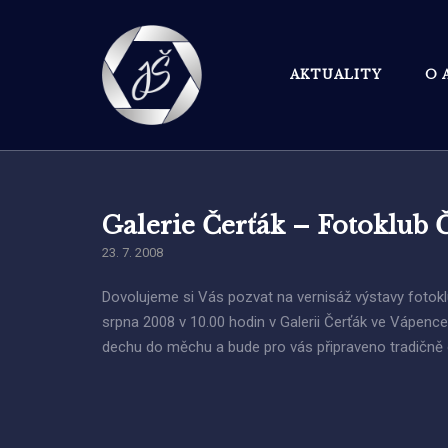
Skip
to
content
AKTUALITY
O 
Galerie Čerťák – Fotoklub 
23. 7. 2008
Dovolujeme si Vás pozvat na vernisáž výstavy fotok
srpna 2008 v 10.00 hodin v Galerii Čerťák ve Vápenc
dechu do měchu a bude pro vás připraveno tradičně o