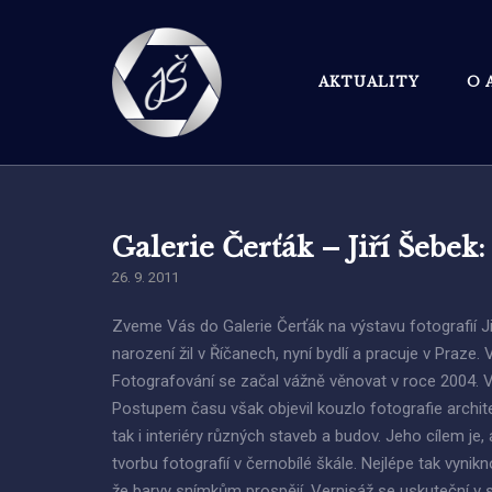
Skip
to
content
AKTUALITY
O 
Galerie Čerťák – Jiří Šebek:
26. 9. 2011
Zveme Vás do Galerie Čerťák na výstavu fotografií Jiř
narození žil v Říčanech, nyní bydlí a pracuje v Praz
Fotografování se začal vážně věnovat v roce 2004. V
Postupem času však objevil kouzlo fotografie architek
tak i interiéry různých staveb a budov. Jeho cílem je
tvorbu fotografií v černobílé škále. Nejlépe tak vyni
že barvy snímkům prospějí. Vernisáž se uskuteční v s