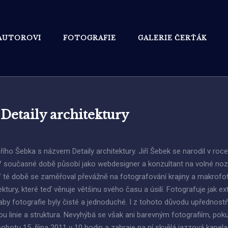
AUTOROVI
FOTOGRAFIE
GALERIE ČERŤÁK
 Detaily architektury
ího Šebka s názvem Detaily architektury. Jiří Šebek se narodil v roc
e. V současné době působí jako webdesigner a konzultant na volné noz
 té době se zaměřoval převážně na fotografování krajiny a makrofoto
tury, které teď věnuje většinu svého času a úsilí. Fotografuje jak ext
, aby fotografie byly čisté a jednoduché. I z tohoto důvodu upřednost
knou linie a struktura. Nevyhýbá se však ani barevným fotografiím, pok
obotu 15. října 2011 v 10 hodin a zahraje na ní skvělá jazzová kapel