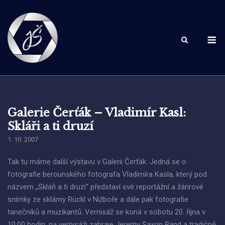
Skip
to
content
M
Galerie Čerťák – Vladimír Kasl:
Skláři a ti druzí
1. 10. 2007
Tak tu máme další výstavu v Galerii Čerťák. Jedná se o
fotografie berounského fotografa Vladimíra Kasla, který pod
názvem „Skláři a ti druzí“ představí své reportážní a žánrové
snímky ze sklárny Rückl v Nižboře a dále pak fotografie
tanečníků a muzikantů. Vernisáž se koná v sobotu 20. října v
10.00 hodin, na vernisáži zahraje Jeremy Saxon Band a tradičně