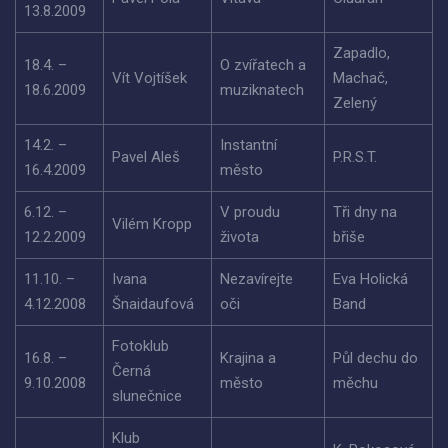
13.8.2009
Zapadlo,
18.4. –
O zvířatech a
Vít Vojtíšek
Machač,
18.6.2009
muziknatech
Zelený
14.2. –
Instantní
Pavel Aleš
P.R.S.T.
16.4.2009
město
6.12. –
V proudu
Tři dny na
Vilém Kropp
12.2.2009
života
břiše
11.10. –
Ivana
Nezavírejte
Eva Holická
4.12.2008
Šnaidaufová
oči
Band
Fotoklub
16.8. –
Krajina a
Půl dechu do
Černá
9.10.2008
město
měchu
slunečnice
Klub