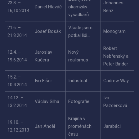
23.8. –
Johannes
Daniel Hlaváč
okamžiky
16,10.2014
Benz
výsadkářů
21.6. –
Všude jsem
Josef Bosák
Monogram
21.8.2014
potkal lidi…
Robert
12.4. –
Jaroslav
Nový
Nebřenský a
19.6.2014
Kučera
realismus
Peter Binder
15.2. –
Ivo Fišer
Industriál
Gadrew Way
10.4.2014
14.12. –
Iva
Václav Šilha
Fotografie
13.2.2014
Pazderková
Krajina v
19.10. –
Jan Anděl
proměnách
Jarabáci
12.12.2013
času