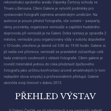
rekonstrukci správního areálu Vápenky Čertovy schody ve
Tmani u Berouna. Cílem Galerie je vytvořit podmínky pro
vystavování fotografií zejména amatérským umělcům. Na
autorovi je pouze přinést fotografie, vše ostatní – pasparty,
rámy, pozvánky, organizace vernisáže a zajištění hudebního
doprovodu při vernisáži je na Galerii. Doba výstavy je zpravidla 2
měsíce, vernisáže jsou organizovány vždy v sobotu dopoledne
v 10 hodin, otevřeno je denně od 5.00 do 19.00 hodin. Galerie si
již našla své příznivce, vernisáží se pravidelně zúčastňuje celá
řada známých osobností z oblasti fotografie. Cílem galerie je
rovněž minimálně jednou do roka představit špičkového
fotografa jako určitou konfrontaci úrovně amatérských (v tom
nejlepším slova smyslu) a profesionálních přístupů. Galerie
ukončila svoji činnost v dubnu 2015.
PŘEHLED VÝSTAV
V Galerii Čerťák se již představili a na vernisáži zahráli