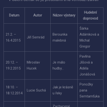
Hudební
Datum
Autor
Název výstavy
doprovod
Šárka
21.2. –
Berounka
Adámková a
Jiří Semrád
16.4.2015
malebná
Michal
Gregor
Pavlína
20.12. –
Miroslav
Je málo
Jíšová a
19.2.2015
Hucek
hudby…
Adéla
Jonášová
Ponožky
18.10. –
Jak je krásně
Lucie Suchá
pana
18.12.2014
u řeky
Semtamťuka
Zachycené