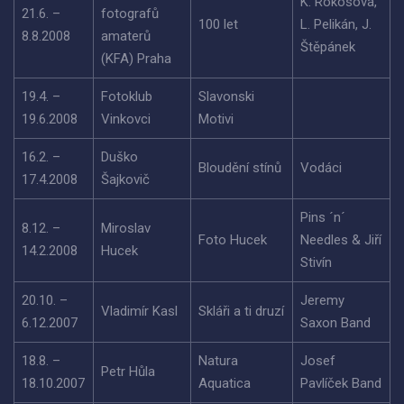
K. Rokosová,
21.6. –
fotografů
100 let
L. Pelikán, J.
8.8.2008
amaterů
Štěpánek
(KFA) Praha
19.4. –
Fotoklub
Slavonski
19.6.2008
Vinkovci
Motivi
16.2. –
Duško
Bloudění stínů
Vodáci
17.4.2008
Šajkovič
Pins ´n´
8.12. –
Miroslav
Foto Hucek
Needles & Jiří
14.2.2008
Hucek
Stivín
20.10. –
Jeremy
Vladimír Kasl
Skláři a ti druzí
6.12.2007
Saxon Band
18.8. –
Natura
Josef
Petr Hůla
18.10.2007
Aquatica
Pavlíček Band