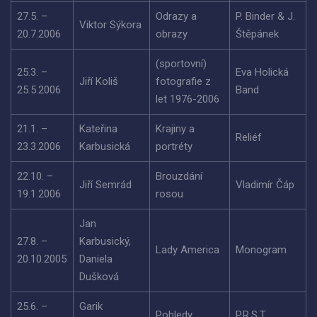
27.5. –
Odrazy a
P. Binder & J.
Viktor Sýkora
20.7.2006
obrazy
Štěpánek
(sportovní)
25.3. –
Eva Holická
Jiří Koliš
fotografie z
25.5.2006
Band
let 1976-2006
21.1. –
Kateřina
Krajiny a
Reliéf
23.3.2006
Karbusická
portréty
22.10. –
Brouzdání
Jiří Semrád
Vladimír Čáp
19.1.2006
rosou
Jan
27.8. –
Karbusický,
Lady America
Monogram
20.10.2005
Daniela
Dušková
25.6. –
Garik
Pohledy
P.R.S.T