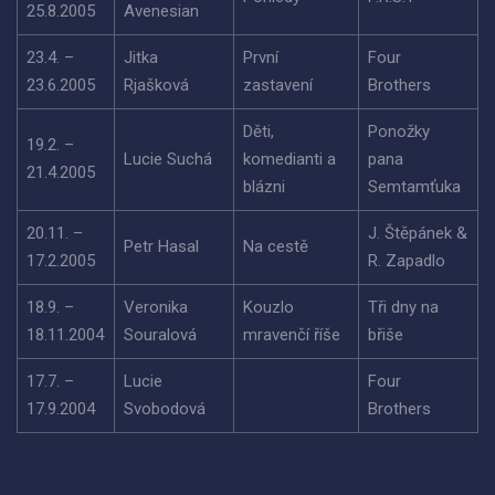
25.8.2005
Avenesian
23.4. –
Jitka
První
Four
23.6.2005
Rjašková
zastavení
Brothers
Děti,
Ponožky
19.2. –
Lucie Suchá
komedianti a
pana
21.4.2005
blázni
Semtamťuka
20.11. –
J. Štěpánek &
Petr Hasal
Na cestě
17.2.2005
R. Zapadlo
18.9. –
Veronika
Kouzlo
Tři dny na
18.11.2004
Souralová
mravenčí říše
břiše
17.7. –
Lucie
Four
17.9.2004
Svobodová
Brothers