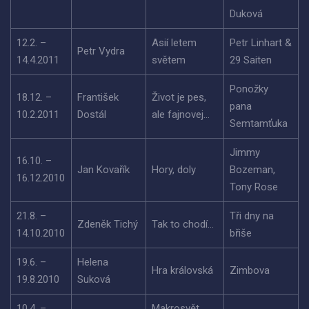
Duková
12.2. –
Asií letem
Petr Linhart &
Petr Vydra
14.4.2011
světem
29 Saiten
Ponožky
18.12. –
František
Život je pes,
pana
10.2.2011
Dostál
ale fajnovej…
Semtamťuka
Jimmy
16.10. –
Jan Kovařík
Hory, doly
Bozeman,
16.12.2010
Tony Rose
21.8. –
Tři dny na
Zdeněk Tichý
Tak to chodí…
14.10.2010
břiše
19.6. –
Helena
Hra královská
Zimbova
19.8.2010
Suková
10.4. –
Makrosvět