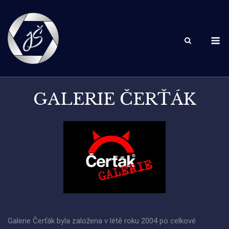
Skip
to
content
M
GALERIE ČERŤÁK
Galerie Čerťák byla založena v létě roku 2004 po celkové