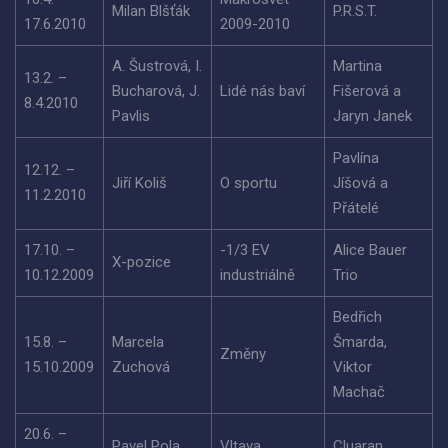
Milan Blšťák
P.R.S.T.
17.6.2010
2009-2010
A. Šustrová, I.
Martina
13.2. –
Bucharová, J.
Lidé nás baví
Fišerová a
8.4.2010
Pavlis
Jaryn Janek
Pavlína
12.12. –
Jiří Koliš
O sportu
Jíšová a
11.2.2010
Přátelé
17.10. –
-1/3 EV
Alice Bauer
X-pozice
10.12.2009
industriálně
Trio
Bedřich
15.8. –
Marcela
Šmarda,
Změny
15.10.2009
Zuchová
Viktor
Machač
20.6. –
Pavel Pola
Vltava
Cluaran