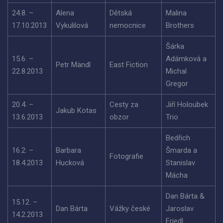
24.8. –
Alena
Dětská
Malina
17.10.2013
Vykulilová
nemocnice
Brothers
Šárka
15.6. –
Adámková a
Petr Mändl
East Fiction
22.8.2013
Michal
Gregor
20.4. –
Cesty za
Jiří Holoubek
Jakub Kotas
13.6.2013
obzor
Trio
Bedřich
16.2. –
Barbara
Šmarda a
Fotografie
18.4.2013
Hucková
Stanislav
Mácha
Dan Bárta &
15.12. –
Dan Bárta
Vážky české
Jaroslav
14.2.2013
Friedl