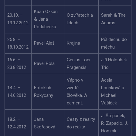
Kaan Özkan
20.10. –
O zvířatech a
Sarah & The
& Jana
13.12.2012
lidech
Adams
Podubecká
25.8. –
Půl dechu do
Pavel Aleš
Krajina
18.10.2012
měchu
16.6. –
Genius Loci
Jiří Holoubek
Pavel Pola
23.8.2012
Pragensis
Trio
Vápno v
Adéla
14.4. –
Fotoklub
životě
Lounková a
14.6.2012
Rokycany
člověka. A
Michael
cement.
Vašíček
J. Štěpánek,
18.2. –
Jana
Cesty z reality
R. Zapadlo, J.
12.4.2012
Skořepová
do reality
Honzák