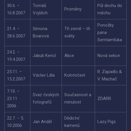
30.6. –
Tomáš
Půl dechu do
Proměny
16.8.2007
Vojtěch
měchu
Ponožky
21.4. –
Simona
Tři země – tři
pana
28.6.2007
Boarová
světy
Semtamťuka
24.2. –
Jakub Kencl
Akce
Nová sekce
19.4.2007
25.11. –
R. Zapadlo &
Václav Lála
Kolotočení
15.2.2007
V. Machač
7.10. –
Svaz českých
Současnost a
23.11
ZDARR
fotografů
minulost
2006
22.7. – 5.
Dědictví
Jan Anděl
Lazy Pigs
10.2006
kamenů