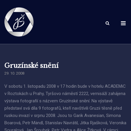
Skip
to
content
M
Gruzínské snění
29. 10. 2008
V sobotu 1. listopadu 2008 v 17 hodin bude v hotelu ACADEMiC
v Roztokách u Prahy, Tyršovo náměstí 2222, vernisáží zahájena
výstava fotografií s názvem Gruzínské snění. Na výstavě
představí svá díla 9 fotografů, kteří navštívili Gruzii těsně před
ruskou invazí v srpnu 2008. Jsou to Garik Avanesian, Simona
Boarová, Petr Mändl, Stanislav Navrátil, Jitka Rjašková, Veronika
Souralová, Jan Šroubek, Petr Vydra a Alice Žitková. V rámci