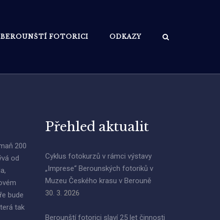
BEROUNŠTÍ FOTORICI
ODKAZY
Přehled aktualit
Tmaň 200
Cyklus fotokurzů v rámci výstavy
ývá od
„Imprese“ Berounských fotoriků v
a,
Muzeu Českého krasu v Berouně
novém
30. 3. 2026
áře bude
terá tak
Berounští fotorici slaví 25 let činnosti