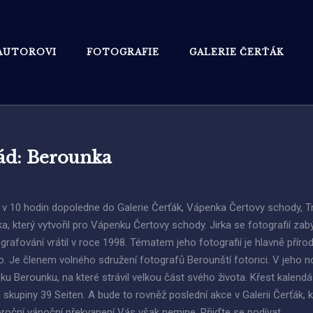
AUTOROVI
FOTOGRAFIE
GALERIE ČERŤÁK
rád: Berounka
 v 10 hodin dopoledne do Galerie Čerťák, Vápenka Čertovy schody, 
, který vytvořil pro Vápenku Čertovy schody. Jirka se fotografií zab
grafování vrátil v roce 1998. Tématem jeho fotografií je hlavně přírod
. Je členem volného sdružení fotografů Berounští fotorici. V jeho 
ku Berounku, na které strávil velkou část svého života. Křest kalend
kupiny 39 Seiten. A bude to rovněž poslední akce v Galerii Čerťák, k
roční vánoční překvapení Vás však nemine. Přijďte se podívat.