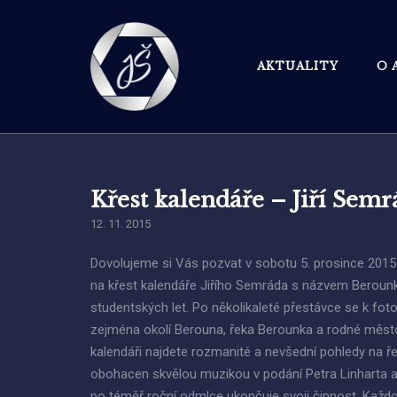
Skip
to
content
AKTUALITY
O 
Křest kalendáře – Jiří Sem
12. 11. 2015
Dovolujeme si Vás pozvat v sobotu 5. prosince 2015
na křest kalendáře Jiřího Semráda s názvem Berounka
studentských let. Po několikaleté přestávce se k foto
zejména okolí Berouna, řeka Berounka a rodné město
kalendáři najdete rozmanité a nevšední pohledy na ře
obohacen skvělou muzikou v podání Petra Linharta a s
po téměř roční odmlce ukončuje svoji činnost. Každo