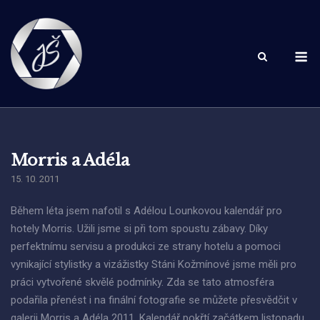
Skip
to
content
M
Morris a Adéla
15. 10. 2011
Během léta jsem nafotil s Adélou Lounkovou kalendář pro
hotely Morris. Užili jsme si při tom spoustu zábavy. Díky
perfektnímu servisu a produkci ze strany hotelu a pomoci
vynikající stylistky a vizážistky Stáni Kožmínové jsme měli pro
práci vytvořené skvělé podmínky. Zda se tato atmosféra
podařila přenést i na finální fotografie se můžete přesvědčit v
galerii Morris a Adéla 2011. Kalendář pokřtí začátkem listopadu