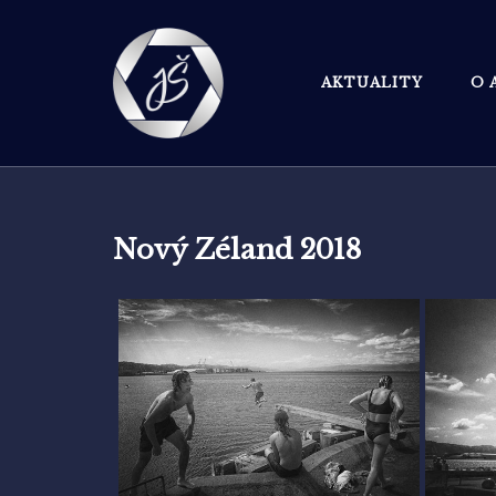
Skip
to
content
AKTUALITY
O 
Nový Zéland 2018