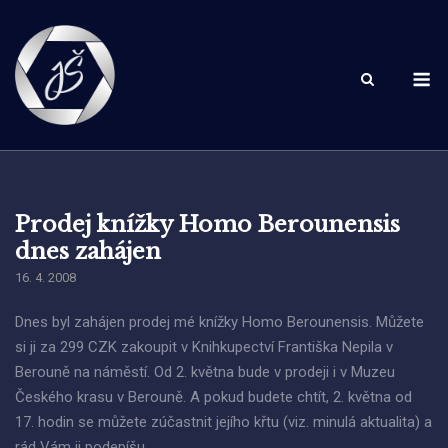
Skip
to
content
M
Prodej knížky Homo Berounensis
dnes zahájen
16. 4. 2008
Dnes byl zahájen prodej mé knížky Homo Berounensis. Můžete
si ji za 299 CZK zakoupit v Knihkupectví Františka Nepila v
Berouně na náměstí. Od 2. května bude v prodeji i v Muzeu
Českého krasu v Berouně. A pokud budete chtít, 2. května od
17. hodin se můžete zúčastnit jejího křtu (viz. minulá aktualita) a
rád Vám ji podepíšu.