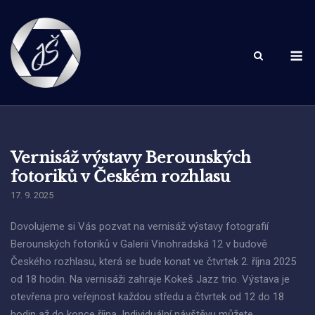
Skip
to
content
M
Vernisáž výstavy Berounských
fotoriků v Českém rozhlasu
17. 9. 2025
Dovolujeme si Vás pozvat na vernisáž výstavy fotografií
Berounských fotoriků v Galerii Vinohradská 12 v budově
Českého rozhlasu, která se bude konat ve čtvrtek 2. října 2025
od 18 hodin. Na vernisáži zahraje Kokeš Jazz trio. Výstava je
otevřena pro veřejnost každou středu a čtvrtek od 12 do 18
hodin až do konce října. Individuální návštěvu můžete