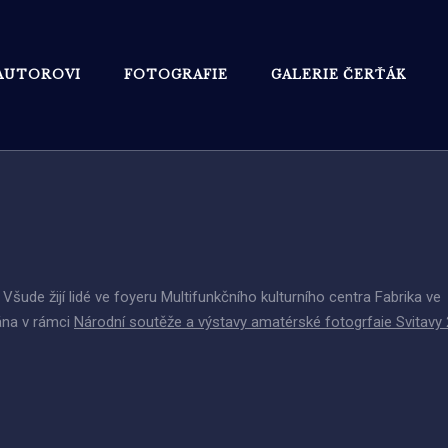
AUTOROVI
FOTOGRAFIE
GALERIE ČERŤÁK
Všude žijí lidé ve foyeru Multifunkčního kulturního centra Fabrika ve
ána v rámci
Národní soutěže a výstavy amatérské fotogrfaie Svitavy